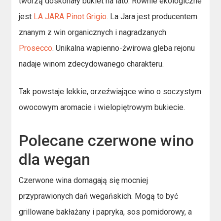
tworzą doskonały bukiet na lato. Równie ekologiczne
jest
LA JARA Pinot Grigio
. La Jara jest producentem
znanym z win organicznych i nagradzanych
Prosecco
. Unikalna wapienno-żwirowa gleba rejonu
nadaje winom zdecydowanego charakteru.
Tak powstaje lekkie, orzeźwiające wino o soczystym
owocowym aromacie i wielopiętrowym bukiecie.
Polecane czerwone wino
dla wegan
Czerwone wina domagają się mocniej
przyprawionych dań wegańskich. Mogą to być
grillowane bakłażany i papryka, sos pomidorowy, a