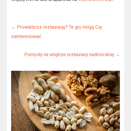
←
Prowadzisz restaurację? Te gry mogą Cię
zainteresować
Pomysły na wnętrze restauracji nadmorskiej
→