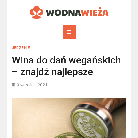
Skip
to
WodnaWieża.pl
content
JEDZENIE
Wina do dań wegańskich
– znajdź najlepsze
3 września 2021