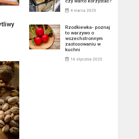
czy warto korzystać?
4 marca 2025
ytliwy
Rzodkiewka- poznaj
to warzywo o
wszechstronnym
zastosowaniu w
kuchni
16 stycznia 2025