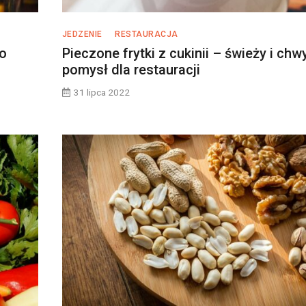
JEDZENIE
RESTAURACJA
do
Pieczone frytki z cukinii – świeży i chw
pomysł dla restauracji
31 lipca 2022