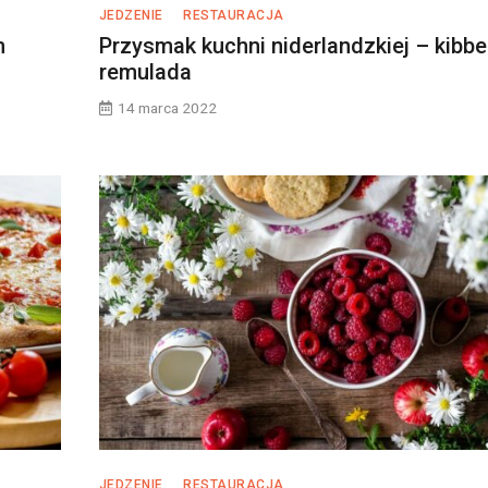
JEDZENIE
RESTAURACJA
m
Przysmak kuchni niderlandzkiej – kibbe
remulada
14 marca 2022
JEDZENIE
RESTAURACJA