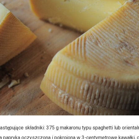
tępujące składniki: 375 g makaronu typu spaghetti lub oriental
na papryka oczyszczona i pokrojona w 3-centymetrowe kawałki,