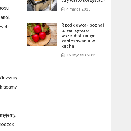
czy warto korzystać?
 sosu
4 marca 2025
anej,
Rzodkiewka- poznaj
 w 4-
to warzywo o
wszechstronnym
zastosowaniu w
kuchni
16 stycznia 2025
k
. Wlewamy
okładamy
i
 myjemy.
Proszek