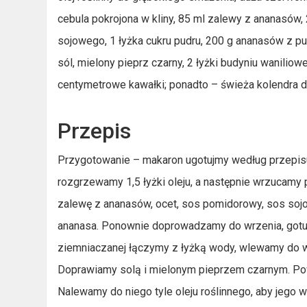
cebula pokrojona w kliny, 85 ml zalewy z ananasów, 
sojowego, 1 łyżka cukru pudru, 200 g ananasów z pus
sól, mielony pieprz czarny, 2 łyżki budyniu waniliow
centymetrowe kawałki; ponadto – świeża kolendra d
Przepis
Przygotowanie – makaron ugotujmy według przepisu
rozgrzewamy 1,5 łyżki oleju, a następnie wrzucamy
zalewę z ananasów, ocet, sos pomidorowy, sos so
ananasa. Ponownie doprowadzamy do wrzenia, gotuj
ziemniaczanej łączymy z łyżką wody, wlewamy do w
Doprawiamy solą i mielonym pieprzem czarnym. Po
Nalewamy do niego tyle oleju roślinnego, aby jego