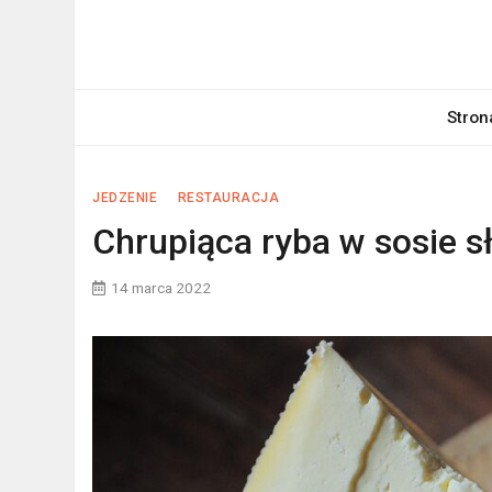
Skip
to
WodnaWieża.pl
content
Stron
JEDZENIE
RESTAURACJA
Chrupiąca ryba w sosie 
14 marca 2022