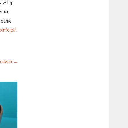
 w tej
zniku
 danie
info.pl/.
foodach
→