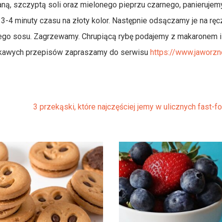
ą, szczyptą soli oraz mielonego pieprzu czarnego, panierujemy
3-4 minuty czasu na złoty kolor. Następnie odsączamy je na ręc
go sosu. Zagrzewamy. Chrupiącą rybę podajemy z makaronem i
iekawych przepisów zapraszamy do serwisu
https://www.jaworzno
3 przekąski, które najczęściej jemy w ulicznych fast-