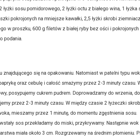
2 łyżki sosu pomidorowego, 2 łyżki octu z białego wina, 1 łyżka
zki pokrojonych na mniejsze kawałki, 2,5 łyżki skrobi ziemniacz
ego w proszku, 600 g filetów z białej ryby bez ości i pokrojonych
o podania.
 znajdującego się na opakowaniu. Natomiast w patelni typu wo
 paprykę oraz cebulę i całość smażymy przez 2-3 minuty czasu
jowy, posypujemy cukrem pudrem. Doprowadzamy do wrzenia, d
emy przez 2-3 minuty czasu. W między czasie 2 łyżeczki skrob
oka, mieszamy przez 1 minutę, do momentu zgęstnienia sosu.
wstały sos przekładamy do miski, przykrywamy. Następnie wok
 warstwa miała około 3 cm. Rozgrzewamy na średnim płomieniu. 