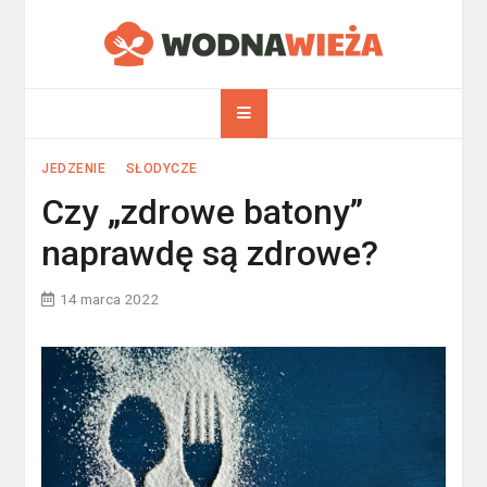
Skip
to
WodnaWieża.pl
content
JEDZENIE
SŁODYCZE
Czy „zdrowe batony”
naprawdę są zdrowe?
14 marca 2022