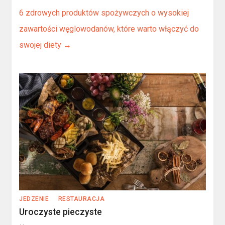
6 zdrowych produktów spożywczych o wysokiej
zawartości węglowodanów, które warto włączyć do
swojej diety
→
JEDZENIE
RESTAURACJA
Uroczyste pieczyste