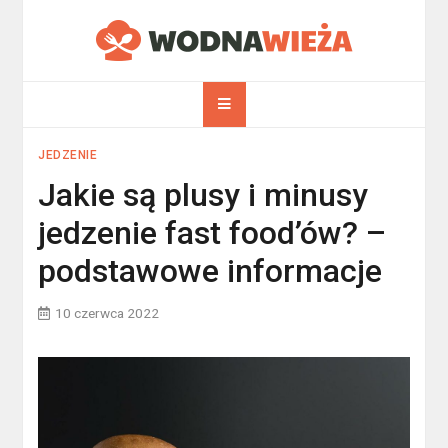
Skip
to
WodnaWieża.pl
content
JEDZENIE
Jakie są plusy i minusy
jedzenie fast food’ów? –
podstawowe informacje
10 czerwca 2022